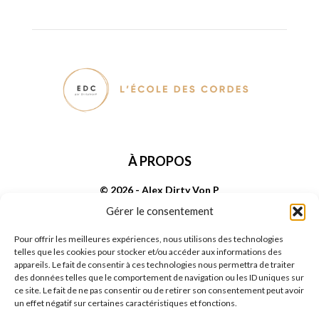
À PROPOS
© 2026 - Alex Dirty Von P
Gérer le consentement
SUIVEZ NOUS
Pour offrir les meilleures expériences, nous utilisons des technologies
telles que les cookies pour stocker et/ou accéder aux informations des
appareils. Le fait de consentir à ces technologies nous permettra de traiter
des données telles que le comportement de navigation ou les ID uniques sur
ce site. Le fait de ne pas consentir ou de retirer son consentement peut avoir
un effet négatif sur certaines caractéristiques et fonctions.