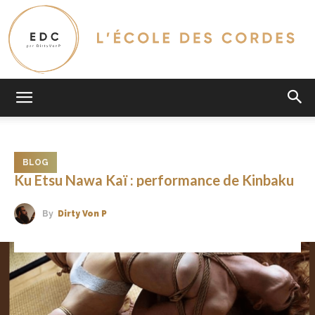
L'Ecole
BLOG
Des
Ku Etsu Nawa Kaï : performance de Kinbaku
By
Dirty Von P
Cordes