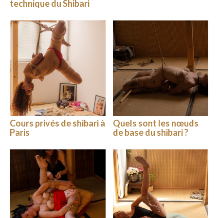
technique du Shibari
Cours privés de shibari à
Quels sont les nœuds
Paris
de base du shibari ?