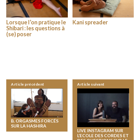
Lorsque l’on pratique le
Kani spreader
Shibari : les questions à
(se) poser
Article précédent
Article suivant
B. ORGASMES FORCÉS
SUR LA HASHIRA
LIVE INSTAGRAM SUR
L’ECOLE DES CORDES ET