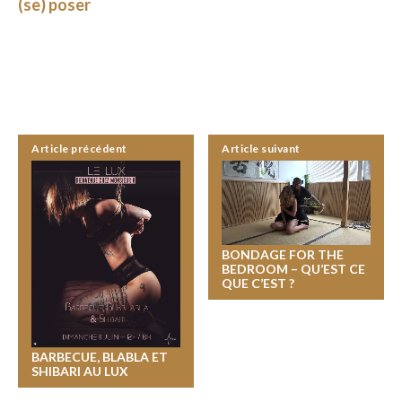
(se) poser
Article précédent
Article suivant
BONDAGE FOR THE
BEDROOM – QU’EST CE
QUE C’EST ?
BARBECUE, BLABLA ET
SHIBARI AU LUX