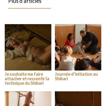
Plus d'articles
Je souhaite me faire
Journée d’initiation au
attacher et ressentir la
Shibari
technique du Shibari