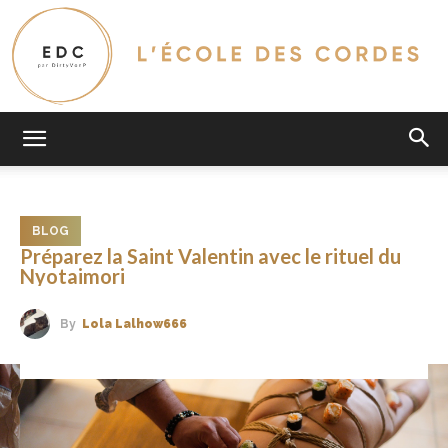
L'Ecole
BLOG
Des
Préparez la Saint Valentin avec le rituel du
Nyotaimori
By
Lola Lalhow666
Cordes