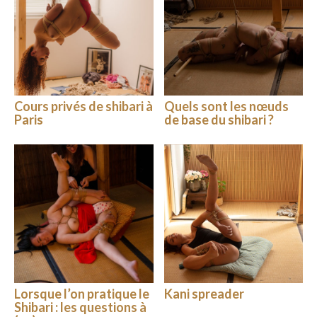
Cours privés de shibari à
Quels sont les nœuds
Paris
de base du shibari ?
Lorsque l’on pratique le
Kani spreader
Shibari : les questions à