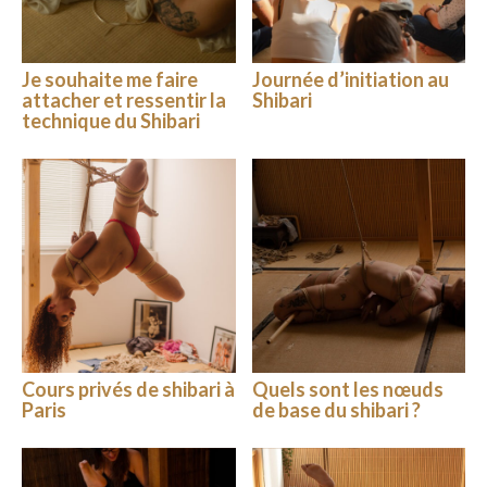
Je souhaite me faire
Journée d’initiation au
attacher et ressentir la
Shibari
technique du Shibari
Cours privés de shibari à
Quels sont les nœuds
Paris
de base du shibari ?