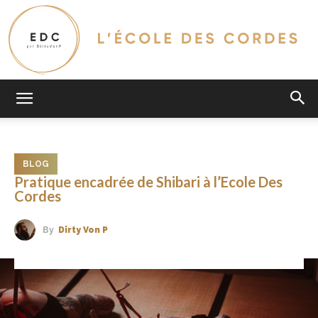
L'Ecole
BLOG
Des
Pratique encadrée de Shibari à l’Ecole Des
Cordes
By
Dirty Von P
Cordes