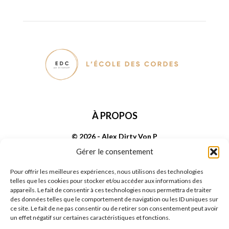
À PROPOS
© 2026 - Alex Dirty Von P
Gérer le consentement
SUIVEZ NOUS
Pour offrir les meilleures expériences, nous utilisons des technologies
telles que les cookies pour stocker et/ou accéder aux informations des
appareils. Le fait de consentir à ces technologies nous permettra de traiter
des données telles que le comportement de navigation ou les ID uniques sur
ce site. Le fait de ne pas consentir ou de retirer son consentement peut avoir
un effet négatif sur certaines caractéristiques et fonctions.