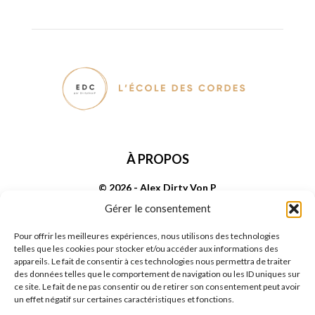
À PROPOS
© 2026 - Alex Dirty Von P
Gérer le consentement
SUIVEZ NOUS
Pour offrir les meilleures expériences, nous utilisons des technologies
telles que les cookies pour stocker et/ou accéder aux informations des
appareils. Le fait de consentir à ces technologies nous permettra de traiter
des données telles que le comportement de navigation ou les ID uniques sur
ce site. Le fait de ne pas consentir ou de retirer son consentement peut avoir
un effet négatif sur certaines caractéristiques et fonctions.