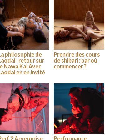
La philosophie de
Prendre des cours
Laodai : retour sur
de shibari : par où
le Nawa Kai Avec
commencer ?
Laodai en en invité
Perf 2 Arvernoise
Performance