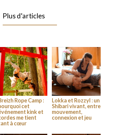
Plus d'articles
Breizh Rope Camp :
Lokka et Rozzyl : un
pourquoi cet
Shibari vivant, entre
événement kink et
mouvement,
cordes me tient
connexion et jeu
tant à cœur