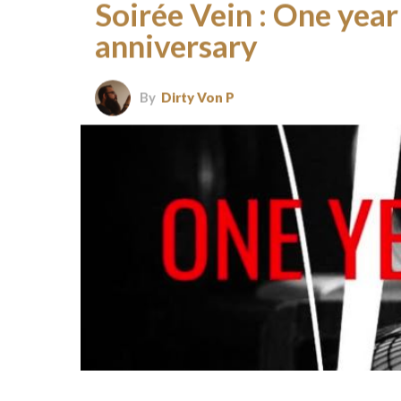
Soirée Vein : One year
anniversary
By
Dirty Von P