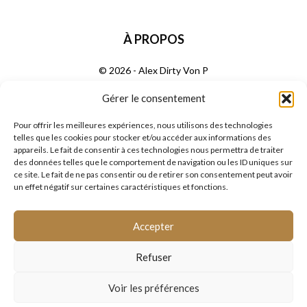
À PROPOS
© 2026 - Alex Dirty Von P
Gérer le consentement
SUIVEZ NOUS
Pour offrir les meilleures expériences, nous utilisons des technologies
telles que les cookies pour stocker et/ou accéder aux informations des
appareils. Le fait de consentir à ces technologies nous permettra de traiter
des données telles que le comportement de navigation ou les ID uniques sur
ce site. Le fait de ne pas consentir ou de retirer son consentement peut avoir
un effet négatif sur certaines caractéristiques et fonctions.
Ecole des Cordes CGV et CGU
Politique de confidentialité
Accepter
Réglement Intérieur de l’Ecole Des Cordes
Se désabonner de la newsletter
Plan du site
Refuser
Politique de cookies (UE)
Avertissement Légal Ecole Des Cordes
Mentions légales Ecole Des Cordes
Déclaration de Confidentialité Ecole Des Cordes
Voir les préférences