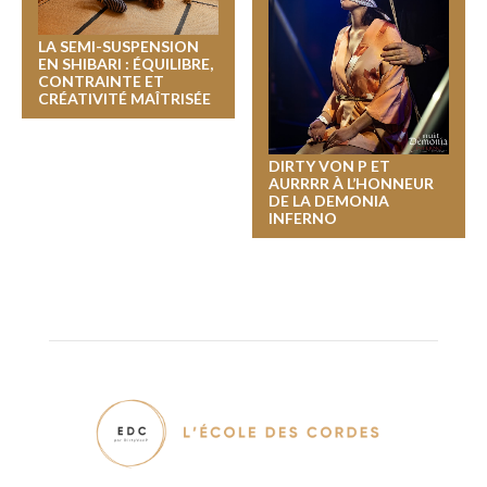
LA SEMI-SUSPENSION
EN SHIBARI : ÉQUILIBRE,
CONTRAINTE ET
CRÉATIVITÉ MAÎTRISÉE
DIRTY VON P ET
AURRRR À L’HONNEUR
DE LA DEMONIA
INFERNO