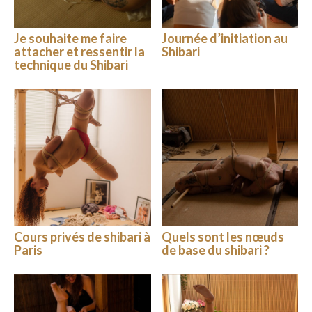
Je souhaite me faire
Journée d’initiation au
attacher et ressentir la
Shibari
technique du Shibari
Cours privés de shibari à
Quels sont les nœuds
Paris
de base du shibari ?