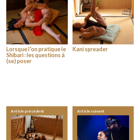
Lorsque l’on pratique le
Kani spreader
Shibari : les questions à
(se) poser
Article précédent
Article suivant