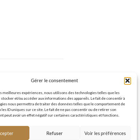
UIVEZ NOUS
Gérer le consentement
les meilleures expériences, nous utilisons des technologies telles que les
 stocker et/ou accéder aux informations des appareils. Le fait de consentir à
gies nous permettra de traiter des données telles que le comportement de
 les ID uniques sur ce site. Le fait de ne pas consentir ou de retirer son
 peut avoir un effet négatif sur certaines caractéristiques et fonctions.
Plan du site
Politique de cookies (UE)
cepter
Refuser
Voir les préférences