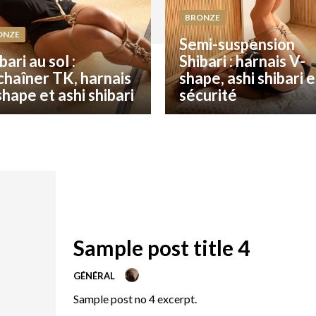
BRONZE
ONZE
Semi-suspension
bari au sol :
Shibari : harnais V-
chaîner TK, harnais
shape, ashi shibari e
hape et ashi shibari
sécurité
Sample post title 4
GÉNÉRAL
Sample post no 4 excerpt.