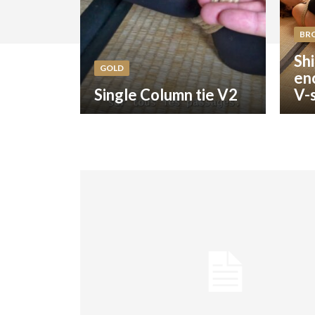
BR
Shi
GOLD
en
Single Column tie V2
V-s