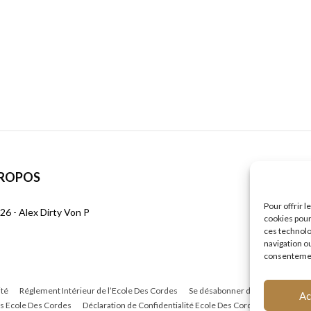
PROPOS
S
Pour offrir 
26 - Alex Dirty Von P
cookies pour
ces technolo
navigation ou
consentement
ité
Réglement Intérieur de l’Ecole Des Cordes
Se désabonner de la newsletter
Ac
s Ecole Des Cordes
Déclaration de Confidentialité Ecole Des Cordes