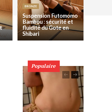
BRONZE
Suspension Futomomo
Bambou : sécurité et
t
fluidité du Gote en
Shibari
Populaire