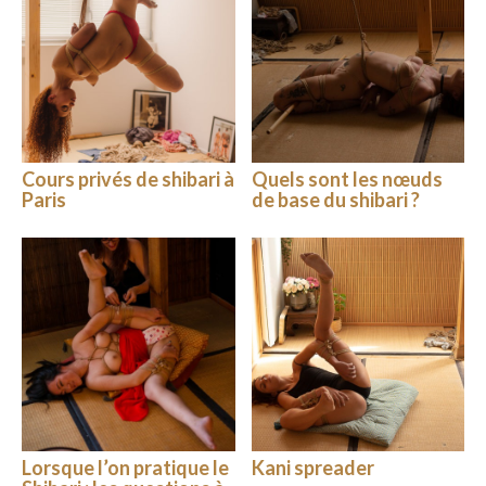
Cours privés de shibari à
Quels sont les nœuds
Paris
de base du shibari ?
Lorsque l’on pratique le
Kani spreader