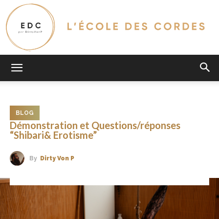
L'Ecole
BLOG
Des
Démonstration et Questions/réponses
“Shibari& Erotisme”
By
Dirty Von P
Cordes