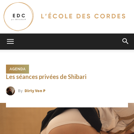
L'Ecole
AGENDA
Des
Les séances privées de Shibari
By
Dirty Von P
Cordes