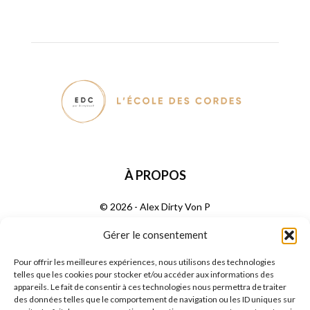
À PROPOS
© 2026 - Alex Dirty Von P
Gérer le consentement
SUIVEZ NOUS
Pour offrir les meilleures expériences, nous utilisons des technologies
telles que les cookies pour stocker et/ou accéder aux informations des
appareils. Le fait de consentir à ces technologies nous permettra de traiter
des données telles que le comportement de navigation ou les ID uniques sur