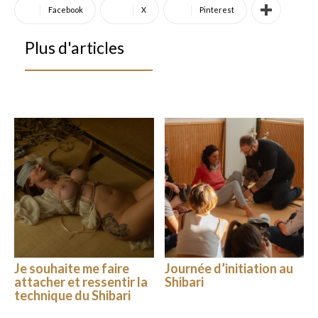
Facebook
X
Pinterest
Plus d'articles
Je souhaite me faire
Journée d’initiation au
attacher et ressentir la
Shibari
technique du Shibari