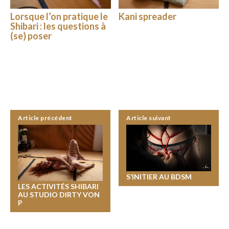
Lorsque l’on pratique le
Kani spreader
Shibari : les questions à
(se) poser
Article précédent
Article suivant
S’INITIER AU BDSM
LES ACTIVITÉS SHIBARI
AU STUDIO DIRTY VON
P