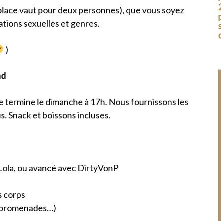
n place vaut pour deux personnes), que vous soyez
ations sexuelles et genres.
)
nd
 termine le dimanche à 17h. Nous fournissons les
s. Snack et boissons incluses.
 Lola, ou avancé avec DirtyVonP
s corps
e, promenades…)