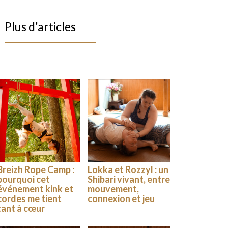
Plus d'articles
Breizh Rope Camp :
Lokka et Rozzyl : un
pourquoi cet
Shibari vivant, entre
événement kink et
mouvement,
cordes me tient
connexion et jeu
tant à cœur