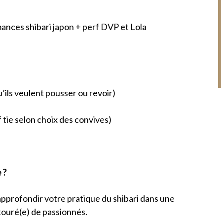
mances shibari japon + perf DVP et Lola
u’ils veulent pousser ou revoir)
 tie selon choix des convives)
 ?
 approfondir votre pratique du shibari dans une
touré(e) de passionnés.