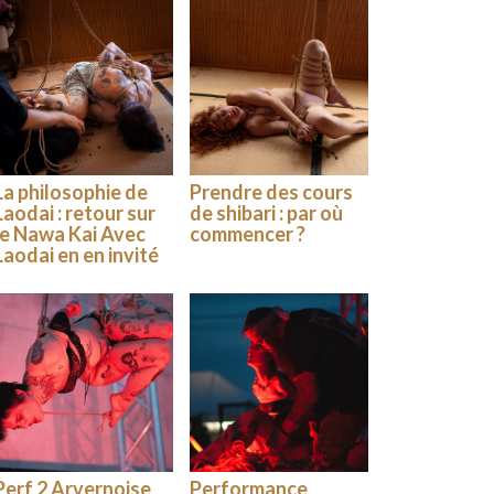
La philosophie de
Prendre des cours
Laodai : retour sur
de shibari : par où
le Nawa Kai Avec
commencer ?
Laodai en en invité
Perf 2 Arvernoise
Performance